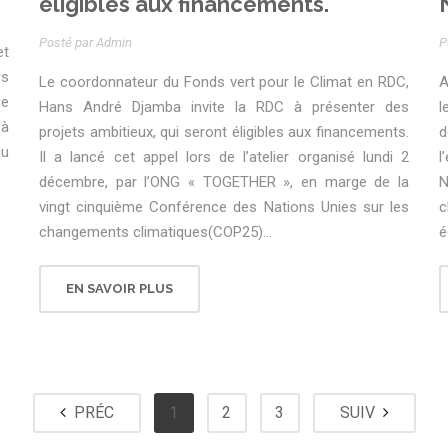
éligibles aux financements.
Posté par Admin
P
et
rs
Le coordonnateur du Fonds vert pour le Climat en RDC,
A
ue
Hans André Djamba invite la RDC à présenter des
l
 à
projets ambitieux, qui seront éligibles aux financements.
d
du
Il a lancé cet appel lors de l’atelier organisé lundi 2
l
décembre, par l’ONG « TOGETHER », en marge de la
N
vingt cinquième Conférence des Nations Unies sur les
c
changements climatiques(COP25)...
é
EN SAVOIR PLUS
PRÉC
1
2
3
SUIV