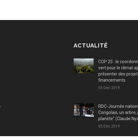
ACTUALITÉ
COP 25 : le coordon
vert pour le climat a
présenter des projets
financements.
03 Déc 2019
RDC-Journée national
-
Congolais, un arbre,
planète” (Claude N
05 Déc 2019