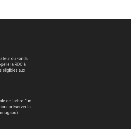
nateur du Fonds
ppelle la RDC à
 éligibles aux
e de l’arbre: “un
 pour préserver la
yamugabo).